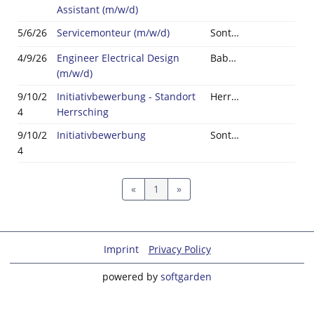
Assistant (m/w/d)
5/6/26
Servicemonteur (m/w/d)
Sonthofen
4/9/26
Engineer Electrical Design
Babenhausen
(m/w/d)
9/10/2
Initiativbewerbung - Standort
Herrsching am Ammersee
4
Herrsching
9/10/2
Initiativbewerbung
Sonthofen
4
«
1
»
Imprint
Privacy Policy
powered by
softgarden