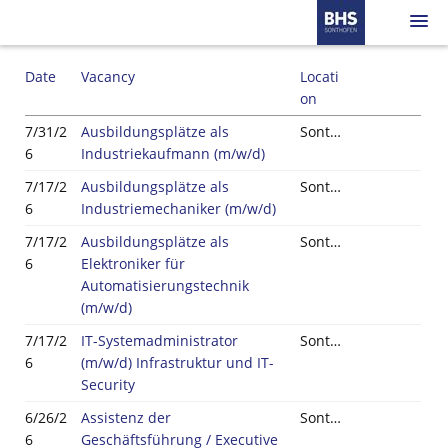
Skip
to
main
Sign in
Jobs
content
Date
Vacancy
Locati
on
Sign up
7/31/2
Ausbildungsplätze als
Sonthofen
6
Industriekaufmann (m/w/d)
7/17/2
Ausbildungsplätze als
Sonthofen
6
Industriemechaniker (m/w/d)
7/17/2
Ausbildungsplätze als
Sonthofen
6
Elektroniker für
Automatisierungstechnik
(m/w/d)
7/17/2
IT-Systemadministrator
Sonthofen
6
(m/w/d) Infrastruktur und IT-
Security
6/26/2
Assistenz der
Sonthofen
6
Geschäftsführung / Executive