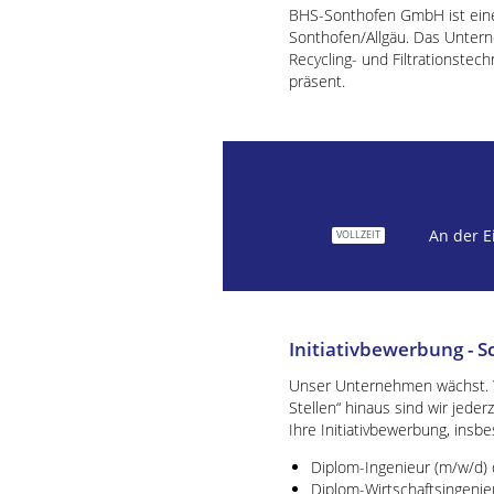
BHS-Sonthofen GmbH ist ein
Sonthofen/Allgäu. Das Unter
Recycling- und Filtrationstec
präsent.
An der E
VOLLZEIT
Initiativbewerbung - S
Unser Unternehmen wächst. W
Stellen“ hinaus sind wir jede
Ihre Initiativbewerbung, insb
Diplom-Ingenieur (m/w/d)
Diplom-Wirtschaftsingenie