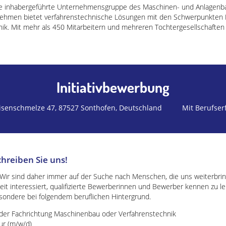
e inhabergeführte Unternehmensgruppe des Maschinen- und Anlagenba
nehmen bietet verfahrenstechnische Lösungen mit den Schwerpunkten M
hnik. Mit mehr als 450 Mitarbeitern und mehreren Tochtergesellschafte
Initiativbewerbung
isenschmelze 47, 87527 Sonthofen, Deutschland
Mit Berufse
chreiben Sie uns!
ir sind daher immer auf der Suche nach Menschen, die uns weiterbrin
rzeit interessiert, qualifizierte Bewerberinnen und Bewerber kennen zu l
esondere bei folgendem beruflichen Hintergrund.
 der Fachrichtung Maschinenbau oder Verfahrenstechnik
ur (m/w/d)