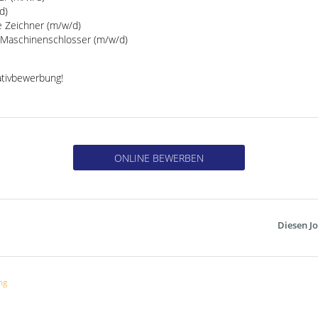
d)
e Zeichner (m/w/d)
 Maschinenschlosser (m/w/d)
iativbewerbung!
ONLINE BEWERBEN
Diesen Jo
ng